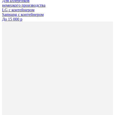
Для аллергиков
немецкого производства
LG с контейнером
Samsung с контейнером
До 15 000 р