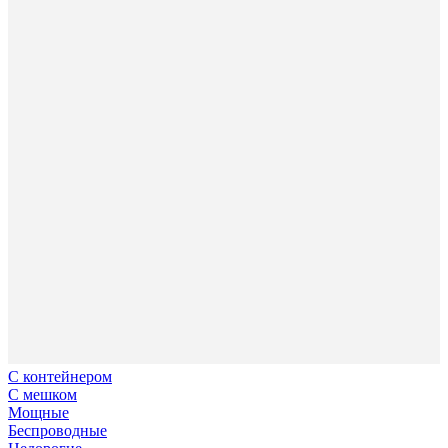
С контейнером
С мешком
Мощные
Беспроводные