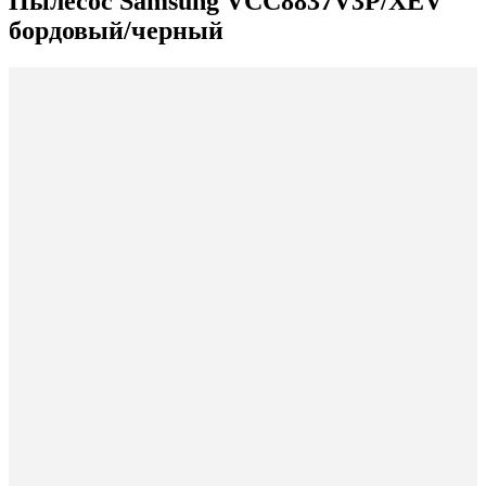
Пылесос Samsung VCC8837V3P/XEV
бордовый/черный