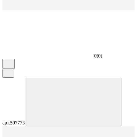
0
(
0
)
арт.
597773