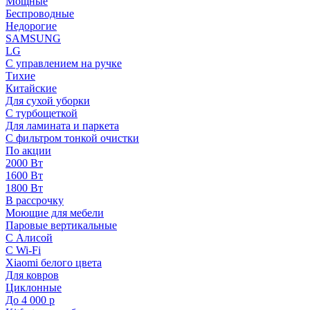
Мощные
Беспроводные
Недорогие
SAMSUNG
LG
С управлением на ручке
Тихие
Китайские
Для сухой уборки
С турбощеткой
Для ламината и паркета
С фильтром тонкой очистки
По акции
2000 Вт
1600 Вт
1800 Вт
В рассрочку
Моющие для мебели
Паровые вертикальные
С Алисой
С Wi-Fi
Xiaomi белого цвета
Для ковров
Циклонные
До 4 000 р