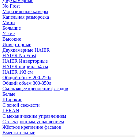
Двухкамерные
No Frost
Морозильные камеры
Капельная разморозка
Мини
Большие
Узкие
Высокие
Инверторные
Двухкамерные HAIER
HAIER No Frost
HAIER Инверторные
HAIER ширина 54 см
HAIER 193 см
Общий объем 200-250л
Общий объем 300-350л
Скользящее крепление фасадов
Белые
Широкие
С зоной свежести
LERAN
С механическим управлением
С электронным управлением
Жёсткое крепление фасадов
Вместительные