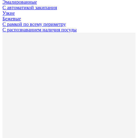
Эмалированные
С автоматикой закипания
Узкие
Бежевые
С рамкой по всему периметру
С распознаванием наличия посуды