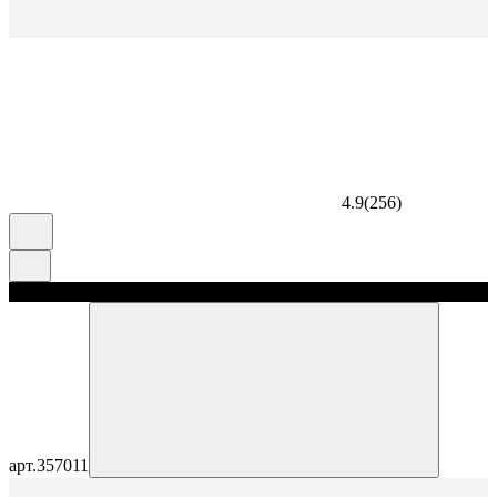
4.9
(
256
)
скидка 5%
арт.
357011