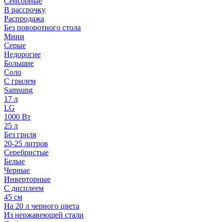
Сенсорные
В рассрочку
Распродажа
Без поворотного стола
Мини
Серые
Недорогие
Большие
Соло
С грилем
Samsung
17 л
LG
1000 Вт
25 л
Без гриля
20-25 литров
Серебристые
Белые
Черные
Инверторные
С дисплеем
45 см
На 20 л черного цвета
Из нержавеющей стали