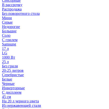
Сенсорные
В рассрочку
Распродажа
Без поворотного стола
Мини
Серые
Недорогие
Большие
Соло
С грилем
Samsung
17 л
LG
1000 Вт
25 л
Без гриля
20-25 литров
Серебристые
Белые
Черные
Инверторные
С дисплеем
45 см
На 20 л черного цвета
Из нержавеющей стали