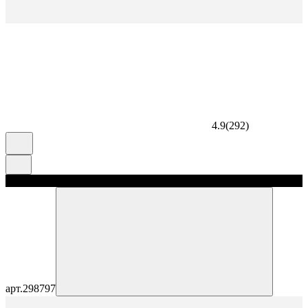
4.9
(
292
)
скидка 5%
арт.
298797