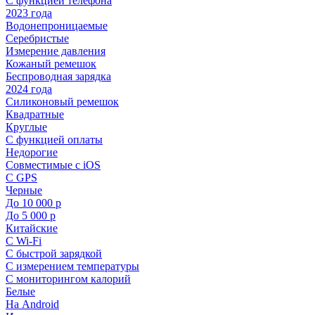
С функцией телефона
2023 года
Водонепроницаемые
Серебристые
Измерение давления
Кожаный ремешок
Беспроводная зарядка
2024 года
Силиконовый ремешок
Квадратные
Круглые
С функцией оплаты
Недорогие
Совместимые с iOS
С GPS
Черные
До 10 000 р
До 5 000 р
Китайские
С Wi-Fi
С быстрой зарядкой
С измерением температуры
С мониторингом калорий
Белые
На Android