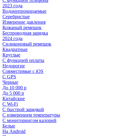
С функцией телефона
2023 года
Водонепроницаемые
Серебристые
Измерение давления
Кожаный ремешок
Беспроводная зарядка
2024 года
Силиконовый ремешок
Квадратные
Круглые
С функцией оплаты
Недорогие
Совместимые с iOS
С GPS
Черные
До 10 000 р
До 5 000 р
Китайские
С Wi-Fi
С быстрой зарядкой
С измерением температуры
С мониторингом калорий
Белые
На Android