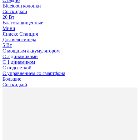
С радио
Bluetooth колонки
Со скидкой
20 Вт
Влагозащищенные
Мини
Яндекс Станция
Для велосипеда
5 Вт
С мощным аккумулятором
С 2 динамиками
С 1 динамиком
С подсветкой
С управлением со смартфона
Большие
Со скидкой