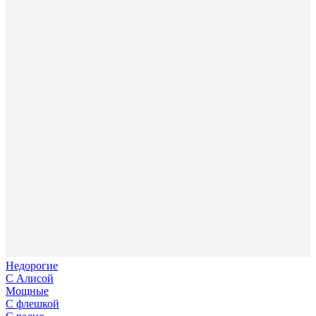
Недорогие
С Алисой
Мощные
С флешкой