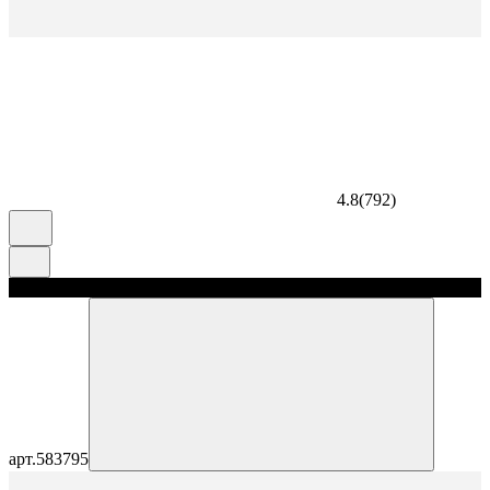
4.8
(
792
)
скидка 5%
арт.
583795