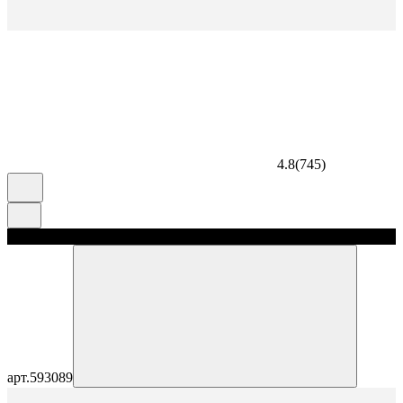
4.8
(
745
)
скидка 5%
арт.
593089