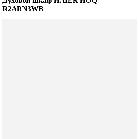
Духовой шкаф HAIER HOQ-
R2ARN3WB