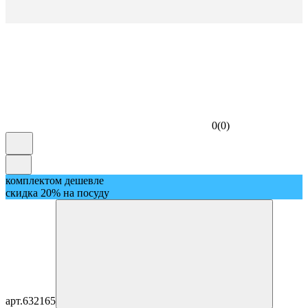
0
(
0
)
комплектом дешевле
скидка 20% на посуду
арт.
632165