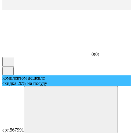
0
(
0
)
комплектом дешевле
скидка 20% на посуду
арт.
567991