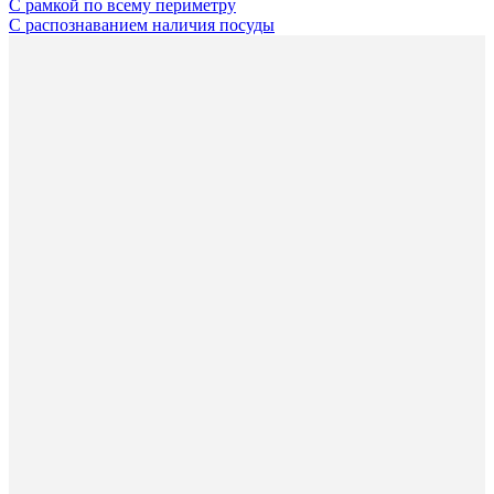
С рамкой по всему периметру
С распознаванием наличия посуды