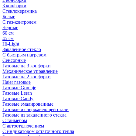
2 конфорки
3 конфорки
Стеклокерамика
Белые
С газ-контролем
Черные
60 см
45 см
Hi-Light
Закаленное стекло
С быстрым нагревом
Сенсорные
Газовые на 3 конфорки
Механическое управление
Газовые на 2 конфорки
Haier газовые
Газовые Gorenje
Газовые Leran
Газовые Candy
Газовые эмалированные
Газовые из нержавеющей стали
Газовые из закаленного стекла
С таймером
С автоотключением
С индикатором остаточного тепла