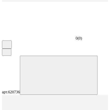
0
(
0
)
арт.
620736