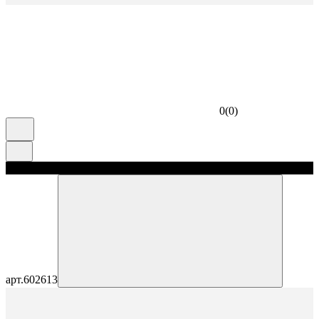
0
(
0
)
скидка 5%
арт.
602613