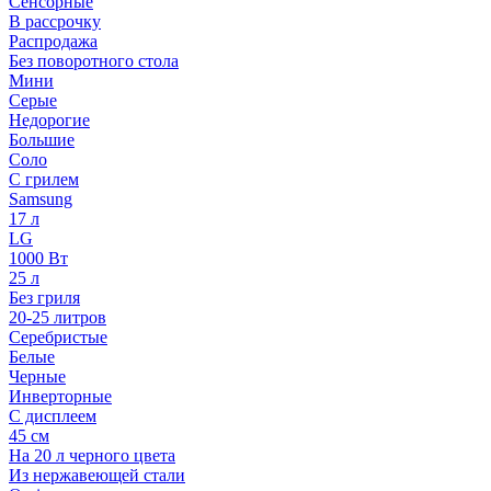
Сенсорные
В рассрочку
Распродажа
Без поворотного стола
Мини
Серые
Недорогие
Большие
Соло
С грилем
Samsung
17 л
LG
1000 Вт
25 л
Без гриля
20-25 литров
Серебристые
Белые
Черные
Инверторные
С дисплеем
45 см
На 20 л черного цвета
Из нержавеющей стали