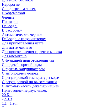
Для молотого кофе
Недорогие
С подогревом чашек
С кофемолкой
Черные
По акции
DeLonghi
В рассрочку
Автоматические черные
DeLonghi с капучинатором
Для приготовления латте
Для латте макиато
Для приготовления горячего молока
Для американо
С функцией приготовления чая
С подачей горячей воды
С ручным капучинатором
С автоподачей молока
С регулировкой температуры кофе
С регулировкой по высоте чашки
С автоматической декальцинацией
Приготовление двух чашек
20 Бар
До 1 л
1.1 - 1.9 л