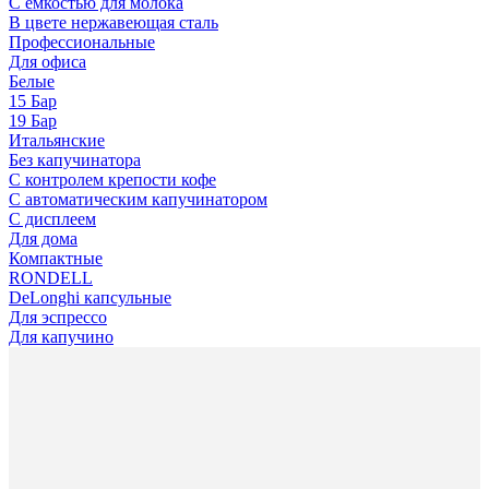
С емкостью для молока
В цвете нержавеющая сталь
Профессиональные
Для офиса
Белые
15 Бар
19 Бар
Итальянские
Без капучинатора
С контролем крепости кофе
С автоматическим капучинатором
С дисплеем
Для дома
Компактные
RONDELL
DeLonghi капсульные
Для эспрессо
Для капучино