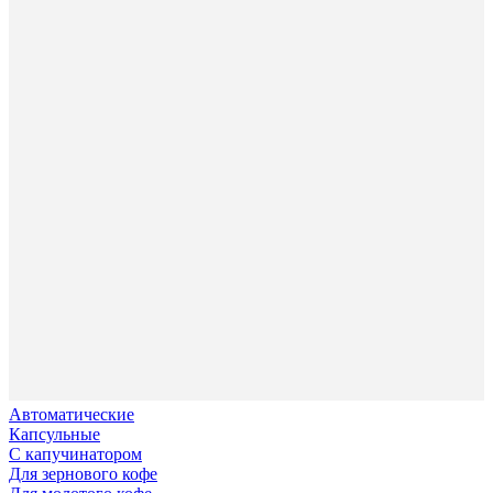
Автоматические
Капсульные
С капучинатором
Для зернового кофе