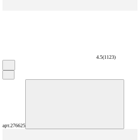
4.5
(
1123
)
арт.
276625