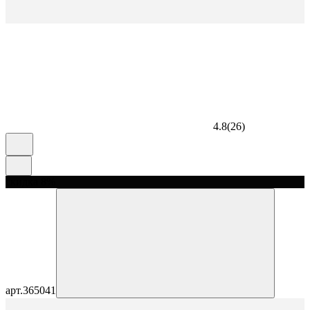
4.8
(
26
)
скидка 8%
арт.
365041