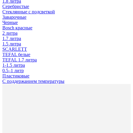
1.8 литра
Серебристые
Стеклянные с подсветкой
Заварочные
Черные
Bosch красные
2 литра
1.7 литра
1.5 литра
SCARLETT
TEFAL белые
TEFAL 1.7 литра
1-1.5 литра
0.5–1 литр
Пластиковые
С поддержанием температуры