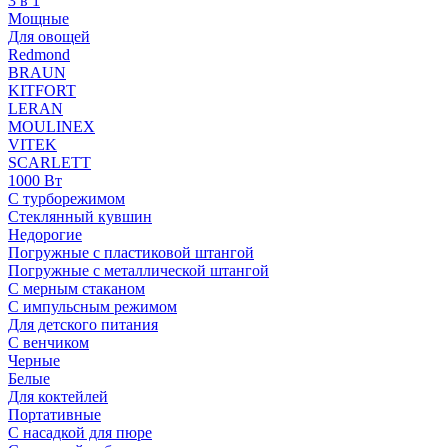
3 в 1
Мощные
Для овощей
Redmond
BRAUN
KITFORT
LERAN
MOULINEX
VITEK
SCARLETT
1000 Вт
С турборежимом
Стеклянный кувшин
Недорогие
Погружные с пластиковой штангой
Погружные с металлической штангой
С мерным стаканом
С импульсным режимом
Для детского питания
С венчиком
Черные
Белые
Для коктейлей
Портативные
С насадкой для пюре