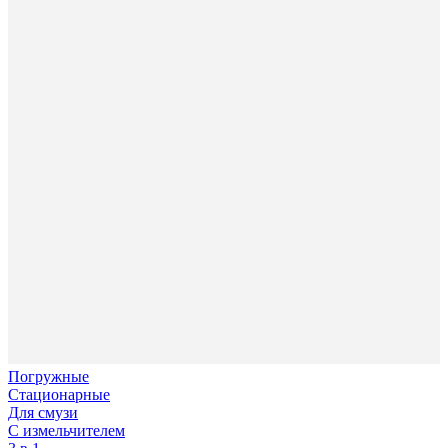
Погружные
Стационарные
Для смузи
С измельчителем