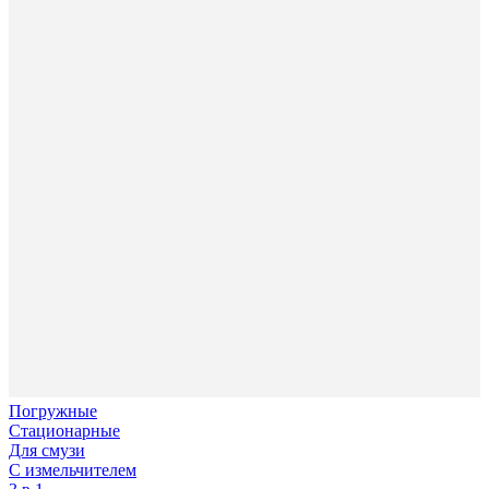
Погружные
Стационарные
Для смузи
С измельчителем