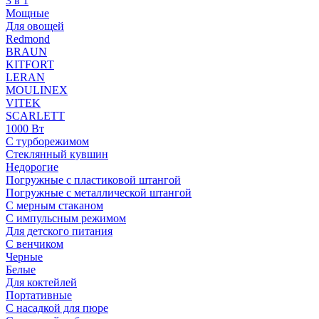
3 в 1
Мощные
Для овощей
Redmond
BRAUN
KITFORT
LERAN
MOULINEX
VITEK
SCARLETT
1000 Вт
С турборежимом
Стеклянный кувшин
Недорогие
Погружные с пластиковой штангой
Погружные с металлической штангой
С мерным стаканом
С импульсным режимом
Для детского питания
С венчиком
Черные
Белые
Для коктейлей
Портативные
С насадкой для пюре