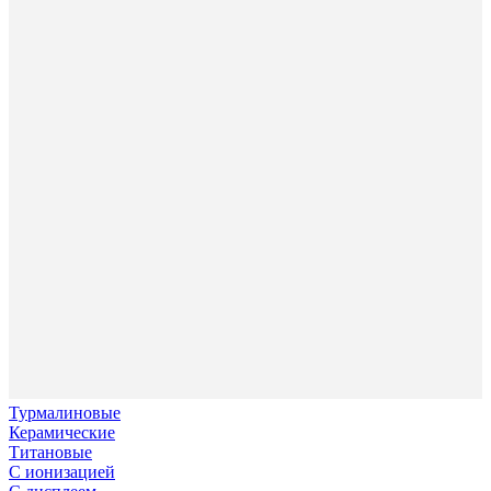
Турмалиновые
Керамические
Титановые
С ионизацией