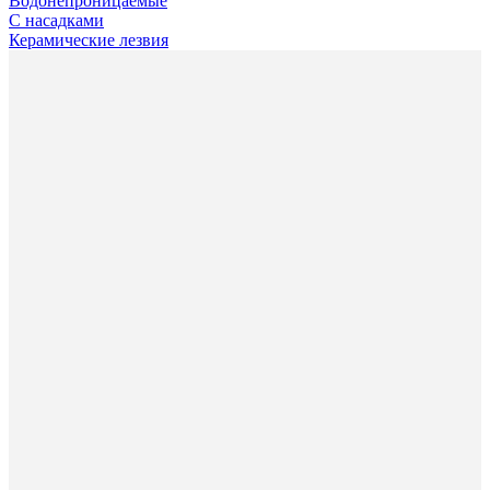
Водонепроницаемые
С насадками
Керамические лезвия