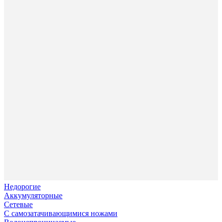
Недорогие
Аккумуляторные
Сетевые
С самозатачивающимися ножами