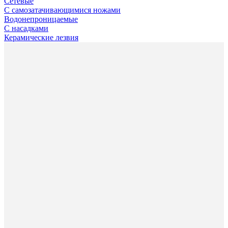
Сетевые
С самозатачивающимися ножами
Водонепроницаемые
С насадками
Керамические лезвия