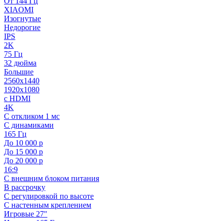
От 144 Гц
XIAOMI
Изогнутые
Недорогие
IPS
2K
75 Гц
32 дюйма
Большие
2560x1440
1920x1080
с HDMI
4K
С откликом 1 мс
С динамиками
165 Гц
До 10 000 р
До 15 000 р
До 20 000 р
16:9
С внешним блоком питания
В рассрочку
С регулировкой по высоте
С настенным креплением
Игровые 27"