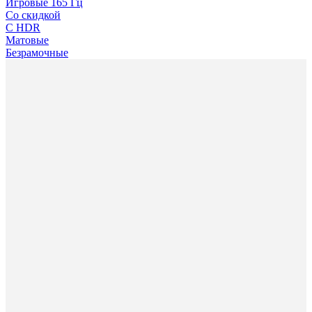
Игровые 165 Гц
Со скидкой
С HDR
Матовые
Безрамочные