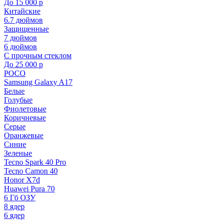
До 15 000 р
Китайские
6.7 дюймов
Защищенные
7 дюймов
6 дюймов
С прочным стеклом
До 25 000 р
POCO
Samsung Galaxy A17
Белые
Голубые
Фиолетовые
Коричневые
Серые
Оранжевые
Синие
Зеленые
Tecno Spark 40 Pro
Tecno Camon 40
Honor X7d
Huawei Pura 70
6 Гб ОЗУ
8 ядер
6 ядер