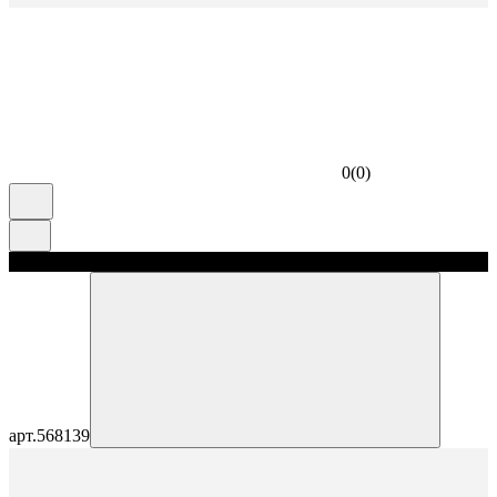
0
(
0
)
скидка 5%
арт.
568139