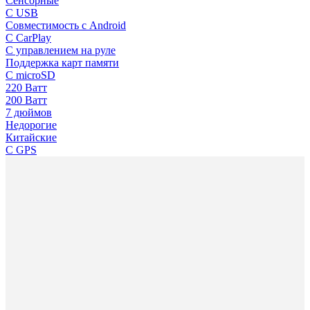
Сенсорные
С USB
Совместимость с Android
С CarPlay
С управлением на руле
Поддержка карт памяти
C microSD
220 Ватт
200 Ватт
7 дюймов
Недорогие
Китайские
С GPS