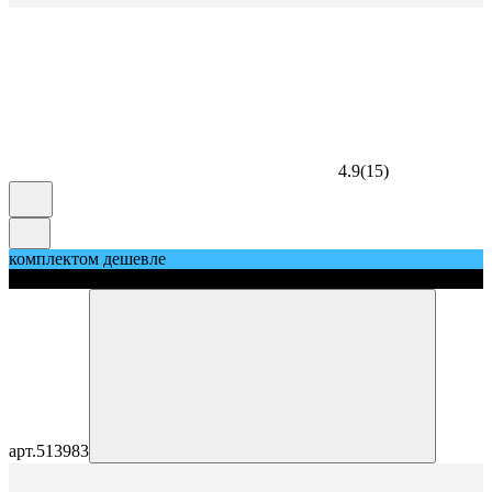
4.9
(
15
)
комплектом дешевле
скидка 5%
арт.
513983