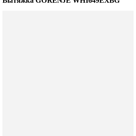
Вытяжка GORENJE WHI649EXBG