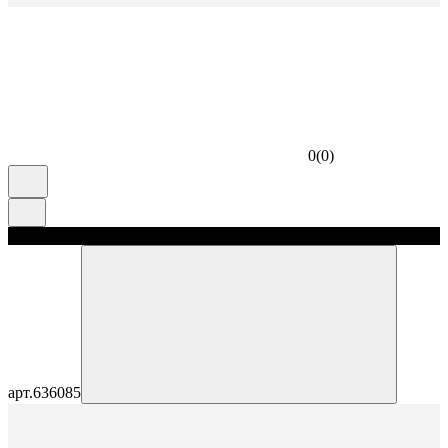
0
(
0
)
скидка 5%
арт.
636085