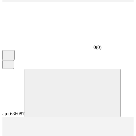
0
(
0
)
арт.
636087