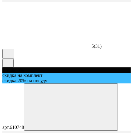
5
(
31
)
скидка 8%
скидка на комплект
скидка 20% на посуду
арт.
610748