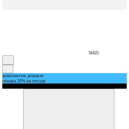
5
(
42
)
комплектом дешевле
скидка 20% на посуду
скидка 5%