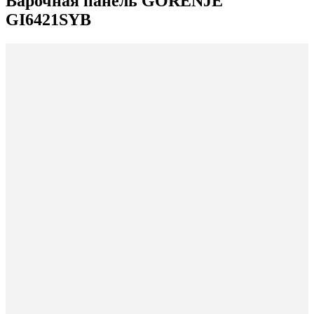
Варочная панель GORENJE
GI6421SYB