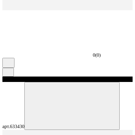
0
(
0
)
скидка 5%
арт.
633430