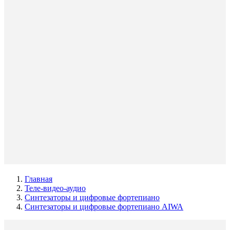
Главная
Теле-видео-аудио
Синтезаторы и цифровые фортепиано
Синтезаторы и цифровые фортепиано AIWA