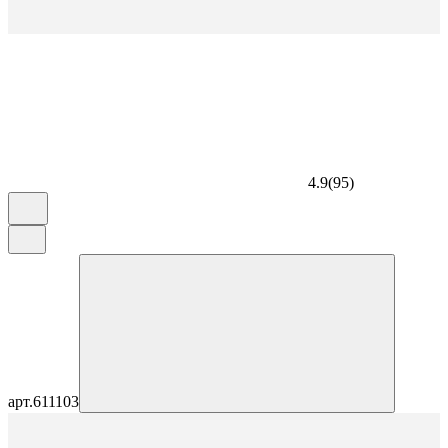
4.9
(
95
)
арт.
611103