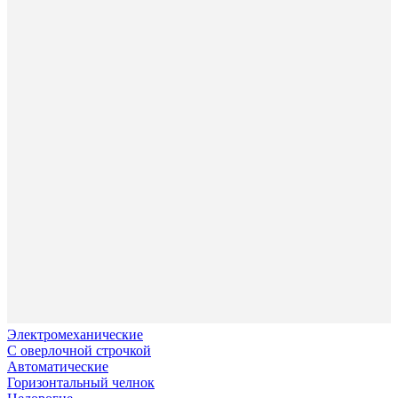
Электромеханические
С оверлочной строчкой
Автоматические
Горизонтальный челнок