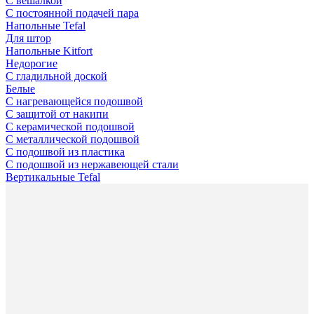
С вешалкой
С постоянной подачей пара
Напольные Tefal
Для штор
Напольные Kitfort
Недорогие
С гладильной доской
Белые
С нагревающейся подошвой
С защитой от накипи
С керамической подошвой
С металлической подошвой
С подошвой из пластика
С подошвой из нержавеющей стали
Вертикальные Tefal