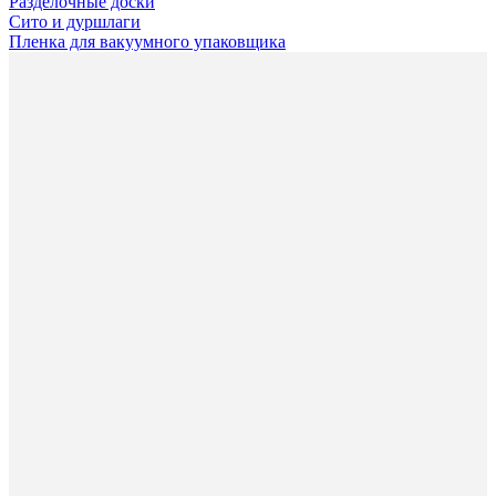
Разделочные доски
Сито и дуршлаги
Пленка для вакуумного упаковщика