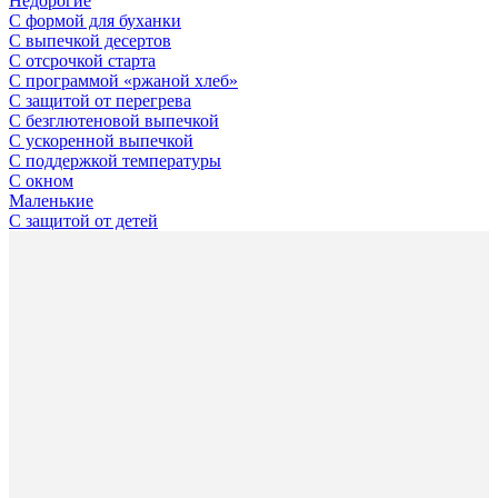
Недорогие
С формой для буханки
С выпечкой десертов
C отсрочкой старта
С программой «ржаной хлеб»
С защитой от перегрева
С безглютеновой выпечкой
С ускоренной выпечкой
С поддержкой температуры
С окном
Маленькие
С защитой от детей