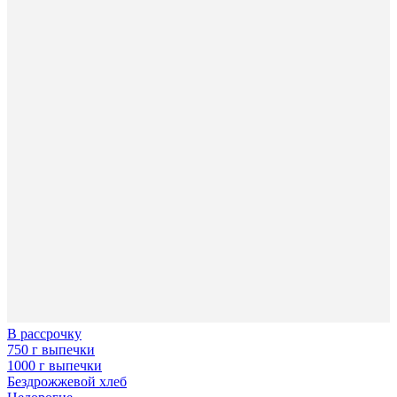
В рассрочку
750 г выпечки
1000 г выпечки
Бездрожжевой хлеб