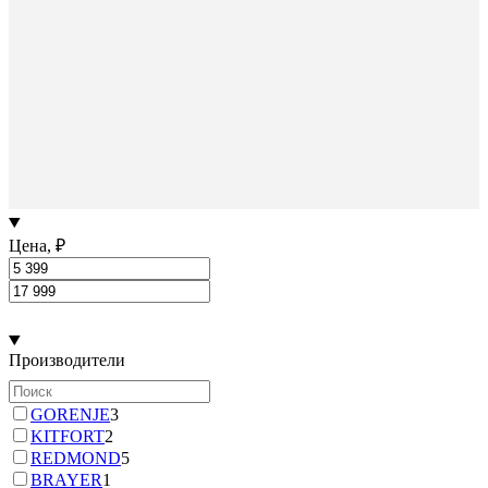
Цена, ₽
Производители
GORENJE
3
KITFORT
2
REDMOND
5
BRAYER
1