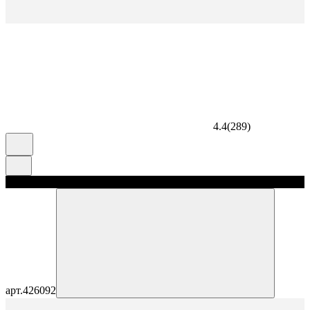
4.4
(
289
)
скидка 5%
арт.
426092