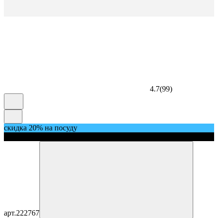
4.7
(
99
)
скидка 20% на посуду
скидка 5%
арт.
222767