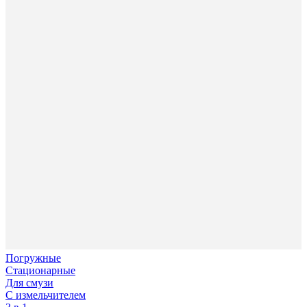
Погружные
Стационарные
Для смузи
С измельчителем