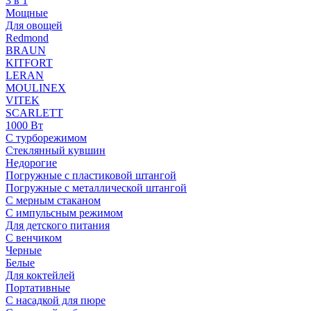
3 в 1
Мощные
Для овощей
Redmond
BRAUN
KITFORT
LERAN
MOULINEX
VITEK
SCARLETT
1000 Вт
С турборежимом
Стеклянный кувшин
Недорогие
Погружные с пластиковой штангой
Погружные с металлической штангой
С мерным стаканом
С импульсным режимом
Для детского питания
С венчиком
Черные
Белые
Для коктейлей
Портативные
С насадкой для пюре