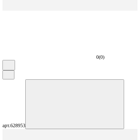
0
(
0
)
арт.
628953