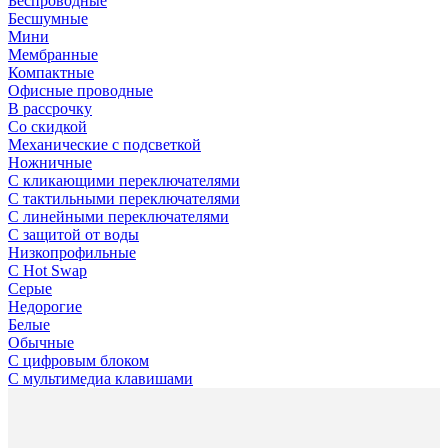
Беспроводные
Бесшумные
Мини
Мембранные
Компактные
Офисные проводные
В рассрочку
Со скидкой
Механические с подсветкой
Ножничные
С кликающими переключателями
С тактильными переключателями
С линейными переключателями
С защитой от воды
Низкопрофильные
С Hot Swap
Серые
Недорогие
Белые
Обычные
С цифровым блоком
С мультимедиа клавишами